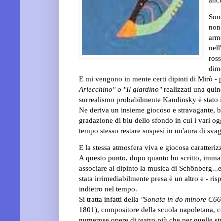
Son
non
armo
nell
ross
dim
E mi vengono in mente certi dipinti di Mirò -
Arlecchino" o "Il giardino"
realizzati una quin
surrealismo probabilmente Kandinsky è
stato
Ne deriva un insieme giocoso e stravagante, bi
gradazione di blu dello sfondo in cui i vari og
tempo stesso restare sospesi in un'aura di sva
E la stessa atmosfera viva e giocosa caratteriz
A questo punto, dopo quanto ho scritto, imma
associare al dipinto la musica di
Schönberg
..
stata irrimediabilmente presa
è un altro e - ri
indietro
nel tempo.
Si tratta infatti della
"Sonata in do minore C66
1801), compositore della scuola napoletana, cel
numerose opere di teatro più che per quelle st