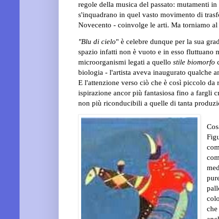
regole della musica del passato: mutamenti in
s'inquadrano in quel vasto movimento di trasf
Novecento - coinvolge le arti. Ma torniamo al 
"Blu di cielo
" è celebre dunque per la sua gra
spazio infatti non è vuoto e in esso fluttuano
microorganismi legati a quello
stile biomorfo
c
biologia - l'artista aveva inaugurato qualche 
E l'attenzione verso ciò che è così piccolo da r
ispirazione ancor più fantasiosa
fino a fargli 
non più riconducibili a quelle di tanta produz
Cosa
Figu
comp
com
medu
pure
pall
colo
che 
anc