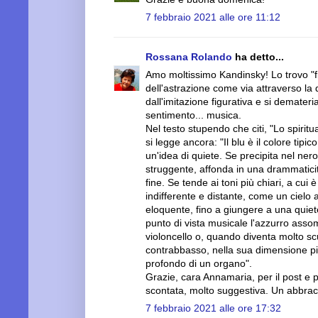
7 febbraio 2021 alle ore 11:12
Rossana Rolando
ha detto...
Amo moltissimo Kandinsky! Lo trovo "fi
dell'astrazione come via attraverso la q
dall'imitazione figurativa e si demater
sentimento... musica.
Nel testo stupendo che citi, "Lo spiritua
si legge ancora: "Il blu è il colore tipi
un'idea di quiete. Se precipita nel ner
struggente, affonda in una drammatic
fine. Se tende ai toni più chiari, a cui
indifferente e distante, come un cielo 
eloquente, fino a giungere a una quiete
punto di vista musicale l'azzurro assomi
violoncello o, quando diventa molto sc
contrabbasso, nella sua dimensione pi
profondo di un organo".
Grazie, cara Annamaria, per il post e 
scontata, molto suggestiva. Un abbrac
7 febbraio 2021 alle ore 17:32