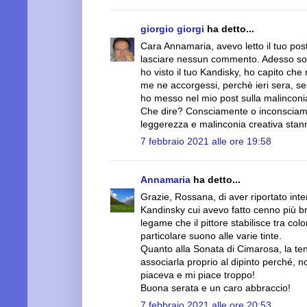
giorgio giorgi
ha detto...
Cara Annamaria, avevo letto il tuo post
lasciare nessun commento. Adesso son
ho visto il tuo Kandisky, ho capito ch
me ne accorgessi, perchè ieri sera, se
ho messo nel mio post sulla malinconia
Che dire? Consciamente o inconsciame
leggerezza e malinconia creativa stan
7 febbraio 2021 alle ore 19:58
Annamaria
ha detto...
Grazie, Rossana, di aver riportato inte
Kandinsky cui avevo fatto cenno più b
legame che il pittore stabilisce tra col
particolare suono alle varie tinte.
Quanto alla Sonata di Cimarosa, la t
associarla proprio al dipinto perché, 
piaceva e mi piace troppo!
Buona serata e un caro abbraccio!
7 febbraio 2021 alle ore 20:53