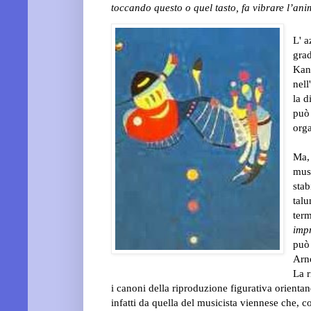
toccando questo o quel tasto, fa vibrare l’ani
L' a
gra
Kan
nell
la d
può
org
Ma, 
musi
stab
talu
ter
imp
può 
Arn
La r
i canoni
della riproduzione figurativa orientan
infatti da quella del musicista viennese che, co